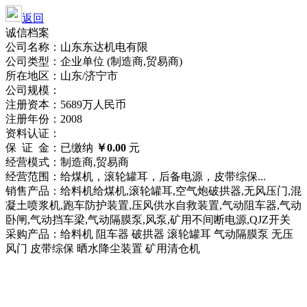
返回
诚信档案
公司名称：山东东达机电有限
公司类型：企业单位 (制造商,贸易商)
所在地区：山东/济宁市
公司规模：
注册资本：5689万人民币
注册年份：2008
资料认证：
保 证 金：已缴纳
￥0.00
元
经营模式：制造商,贸易商
经营范围：给煤机，滚轮罐耳，后备电源，皮带综保...
销售产品：给料机给煤机,滚轮罐耳,空气炮破拱器,无风压门,混
凝土喷浆机,跑车防护装置,压风供水自救装置,气动阻车器,气动
卧闸,气动挡车梁,气动隔膜泵,风泵,矿用不间断电源,QJZ开关
采购产品：给料机 阻车器 破拱器 滚轮罐耳 气动隔膜泵 无压
风门 皮带综保 晒水降尘装置 矿用清仓机