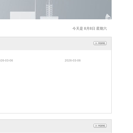
今天是 8月8日 星期六
矿用速度传感器 防打
GVD1200煤矿用撕裂传感器
器 厂家直供
皮带机综保用 压敏式撕裂传感
026-03-06
2026-03-06
器