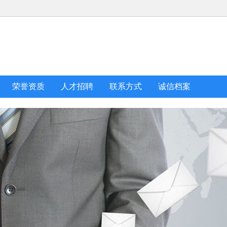
荣誉资质
人才招聘
联系方式
诚信档案
用本安型称重传感
ZP-12R矿用本安型热释红外传
GUG12矿
于称重给煤机
感器 感应环境温度变化 检测
检测工作
6-03-09
2026-03-09
2
人体