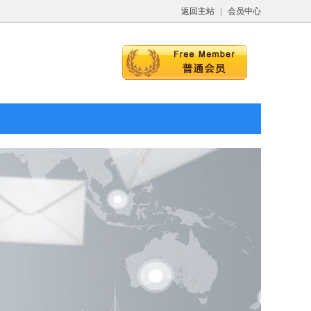
返回主站
|
会员中心
用本安型光控传感器
BQH12（A）矿用本安型编码
区域内光照强度
器 煤矿井下给 PLC 采集信号
026-03-09
2026-03-09