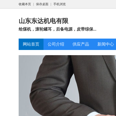
收藏本页
|
保存桌面
|
手机浏览
山东东达机电有限
给煤机，滚轮罐耳，后备电源，皮带综保...
网站首页
公司介绍
供应产品
新闻中心
GZD系列矿
器 用
202