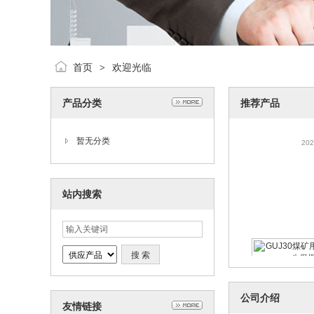
首页
欢迎光临
>
产品分类
推荐产品
GAD10矿
监测输
202
暂无分类
站内搜索
GUJ30煤矿
机八保
202
公司介绍
友情链接