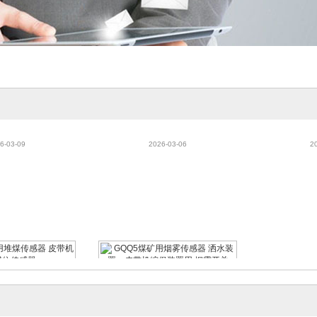
用本安型张力传感器
GWD100煤矿用温度传感器 皮
GSC10煤
送机皮带张力
带机综保用温度传感器
滑传感
6-03-09
2026-03-06
2
用堆煤传感器 皮带
GQQ5煤矿用烟雾传感器 洒水
煤位传感器
装置、皮带机综保装置用 烟雾
6-03-06
2026-03-06
开关