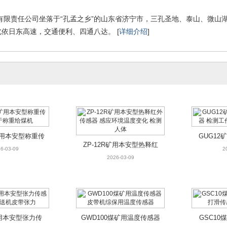
有限责任公司坐落于“孔孟之乡”的山东省济宁市，三孔圣地、泰山、微山
依日东高速，交通便利、四通八达。 [
详细介绍
]
用本安型称重传感
ZP-12R矿用本安型热释红外传
GUG12矿
于称重给煤机
感器 感应环境温度变化 检测
检测工作
6-03-09
2026-03-09
2
人体
矿用本安型称重传
GUG1
ZP-12R矿用本安型热释红
于称重给煤机
感器 检
6-03-09
2
外传感器 感应环境温度变
2026-03-09
化 检测人体
用本安型张力传感器
GWD100煤矿用温度传感器 皮
GSC10煤
送机皮带张力
带机综保用温度传感器
滑传感
6-03-09
2026-03-06
2
矿用本安型张力传
GWD100煤矿用温度传感器
GSC1