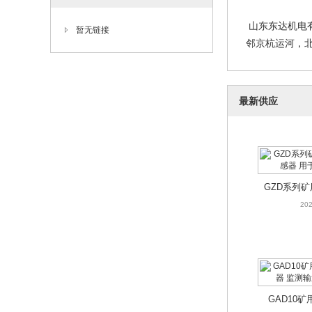
山东东达机电
暂无链接
邻京杭运河，北
GZD系列矿
最新供应
器 用
202
GZD系列
感器 用
202
GAD10矿
监测输
202
GAD10